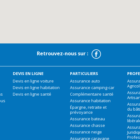
Facebook
Retrouvez-nous sur :
DEVIS EN LIGNE
PARTICULIERS
PROFE
Devis en ligne voiture
Assurance auto
Assura
Agrico
Devis en ligne habitation
Assurance camping-car
Assur
ns
Devis en ligne santé
Complémentaire santé
Artisa
ous
Assurance habitation
Assura
Épargne, retraite et
du bât
prévoyance
Assura
Assurance bateau
libéra
Assurance chasse
Assura
Assurance neige
Juridi
Profes
Assurance caravane