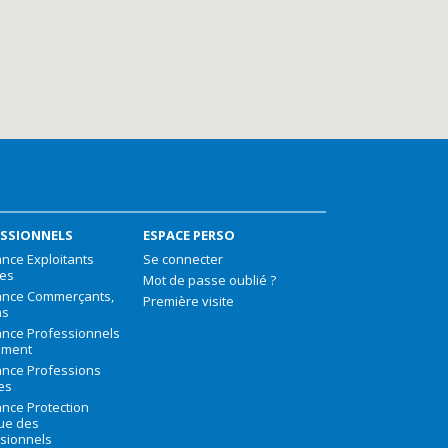
SSIONNELS
ESPACE PERSO
nce Exploitants
Se connecter
les
Mot de passe oublié ?
ance Commerçants,
Première visite
ns
nce Professionnels
iment
nce Professions
les
nce Protection
que des
sionnels