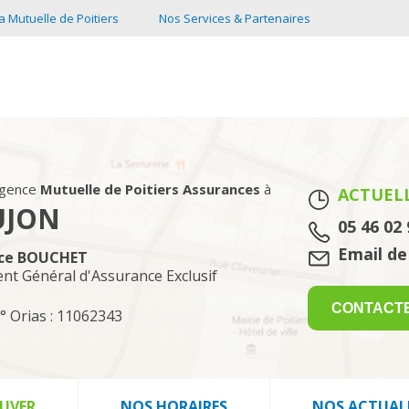
a Mutuelle de Poitiers
Nos Services & Partenaires
 Assurances à SAUJON
agence
Mutuelle de Poitiers Assurances
à
ACTUEL
UJON
Tél. :
05 46 02 
Email :
Email de
nce BOUCHET
ent Général d'Assurance Exclusif
CONTACT
° Orias : 11062343
UVER
NOS HORAIRES
NOS ACTUAL