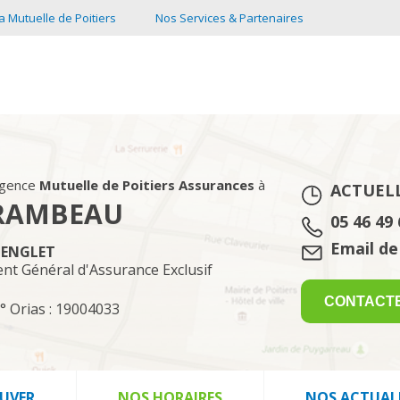
a Mutuelle de Poitiers
Nos Services & Partenaires
agence
Mutuelle de Poitiers Assurances
à
ACTUEL
RAMBEAU
Tél. :
05 46 49 
Email :
Email de
LENGLET
ent Général d'Assurance Exclusif
CONTACT
° Orias : 19004033
UVER
NOS HORAIRES
NOS ACTUAL