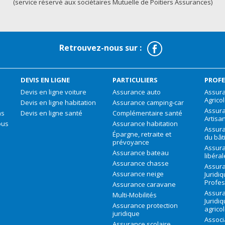
(service réservé aux sociétaires Mutuelle de Poitiers Assurances)
Facebook
Retrouvez-nous sur :
DEVIS EN LIGNE
PARTICULIERS
PROFE
Devis en ligne voiture
Assurance auto
Assura
Agrico
Devis en ligne habitation
Assurance camping-car
Assur
ns
Devis en ligne santé
Complémentaire santé
Artisa
ous
Assurance habitation
Assura
Épargne, retraite et
du bât
prévoyance
Assura
Assurance bateau
libéra
Assurance chasse
Assura
Assurance neige
Juridi
Profes
Assurance caravane
Assura
Multi-Mobilités
Juridi
Assurance protection
agrico
juridique
Associ
Assurance scolaire