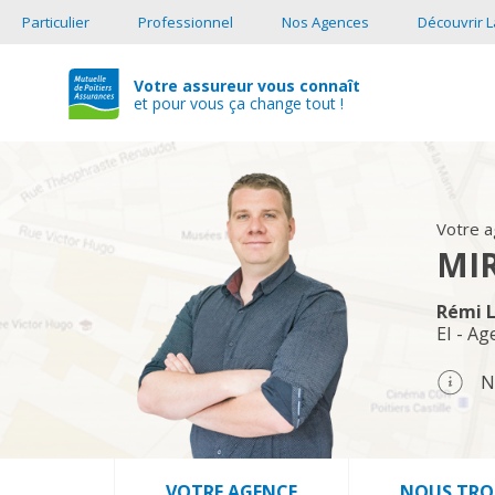
Particulier
Professionnel
Nos Agences
Découvrir L
Votre assureur vous connaît
et pour vous ça change tout !
Votre 
MI
Rémi 
EI - Ag
N
VOTRE AGENCE
NOUS TRO