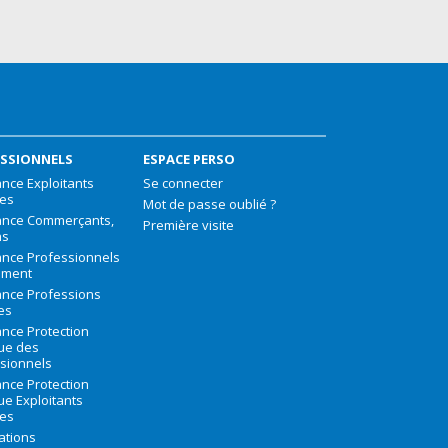
SSIONNELS
ESPACE PERSO
nce Exploitants
Se connecter
les
Mot de passe oublié ?
ance Commerçants,
Première visite
ns
nce Professionnels
iment
nce Professions
les
nce Protection
que des
sionnels
nce Protection
que Exploitants
les
ations