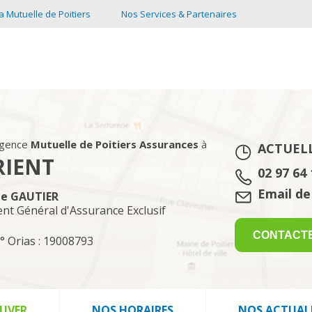
a Mutuelle de Poitiers
Nos Services & Partenaires
 Assurances à LORIENT
agence
Mutuelle de Poitiers Assurances
à
ACTUEL
RIENT
Tél. :
02 97 64 
Email :
Email de
ne GAUTIER
ent Général d'Assurance Exclusif
CONTACT
° Orias : 19008793
UVER
NOS HORAIRES
NOS ACTUAL