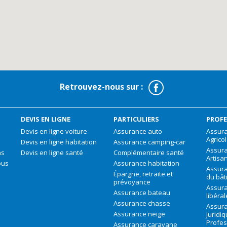
Facebook
Retrouvez-nous sur :
DEVIS EN LIGNE
PARTICULIERS
PROFE
Devis en ligne voiture
Assurance auto
Assura
Agrico
Devis en ligne habitation
Assurance camping-car
Assur
ns
Devis en ligne santé
Complémentaire santé
Artisa
ous
Assurance habitation
Assura
Épargne, retraite et
du bât
prévoyance
Assura
Assurance bateau
libéra
Assurance chasse
Assura
Assurance neige
Juridi
Profes
Assurance caravane