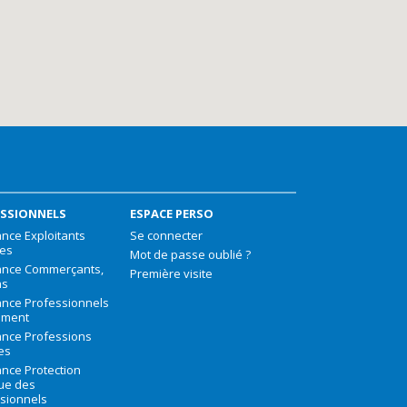
SSIONNELS
ESPACE PERSO
nce Exploitants
Se connecter
les
Mot de passe oublié ?
ance Commerçants,
Première visite
ns
nce Professionnels
iment
nce Professions
les
nce Protection
que des
sionnels