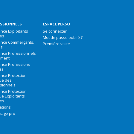
SSIONNELS
ESPACE PERSO
nce Exploitants
Se connecter
les
Mot de passe oublié ?
ance Commerçants,
Première visite
ns
nce Professionnels
iment
nce Professions
les
nce Protection
que des
sionnels
nce Protection
que Exploitants
les
ations
nage pro