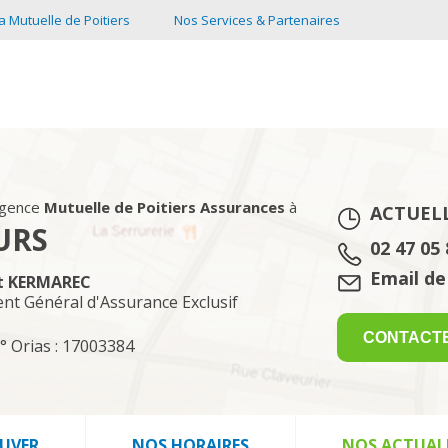
a Mutuelle de Poitiers
Nos Services & Partenaires
agence
Mutuelle de Poitiers Assurances
à
ACTUEL
URS
Tél. :
02 47 05 
Email :
Email de
rt KERMAREC
ent Général d'Assurance Exclusif
CONTACT
° Orias : 17003384
UVER
NOS HORAIRES
NOS ACTUAL