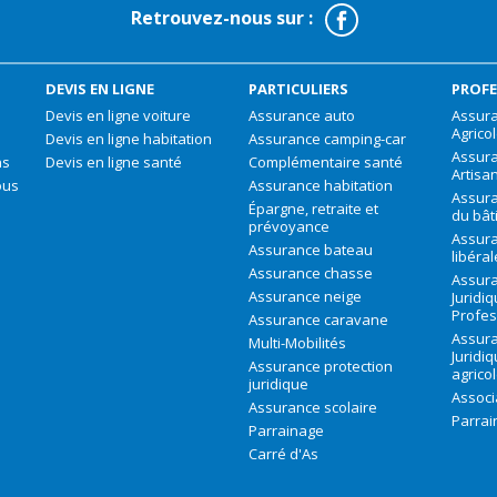
Facebook
Retrouvez-nous sur :
DEVIS EN LIGNE
PARTICULIERS
PROFE
Devis en ligne voiture
Assurance auto
Assura
Agrico
Devis en ligne habitation
Assurance camping-car
Assur
ns
Devis en ligne santé
Complémentaire santé
Artisa
ous
Assurance habitation
Assura
Épargne, retraite et
du bât
prévoyance
Assura
Assurance bateau
libéra
Assurance chasse
Assura
Assurance neige
Juridi
Profes
Assurance caravane
Assura
Multi-Mobilités
Juridi
Assurance protection
agrico
juridique
Associ
Assurance scolaire
Parrai
Parrainage
Carré d'As