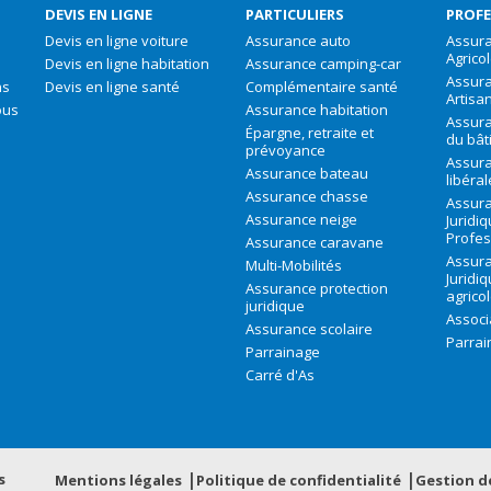
DEVIS EN LIGNE
PARTICULIERS
PROFE
Devis en ligne voiture
Assurance auto
Assura
Agrico
Devis en ligne habitation
Assurance camping-car
Assur
ns
Devis en ligne santé
Complémentaire santé
Artisa
ous
Assurance habitation
Assura
Épargne, retraite et
du bât
prévoyance
Assura
Assurance bateau
libéra
Assurance chasse
Assura
Assurance neige
Juridi
Profes
Assurance caravane
Assura
Multi-Mobilités
Juridi
Assurance protection
agrico
juridique
Associ
Assurance scolaire
Parrai
Parrainage
Carré d'As
s
Mentions légales
Politique de confidentialité
Gestion d