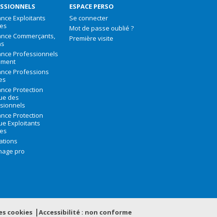
SSIONNELS
ESPACE PERSO
nce Exploitants
Se connecter
les
Mot de passe oublié ?
ance Commerçants,
Première visite
ns
nce Professionnels
iment
nce Professions
les
nce Protection
que des
sionnels
nce Protection
que Exploitants
les
ations
nage pro
es
cookies
Accessibilité : non conforme