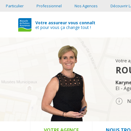
Particulier
Professionnel
Nos Agences
Découvrir L
Votre assureur vous connaît
et pour vous ça change tout !
Votre 
RO
Karyn
EI - Ag
N
VOTRE AGENCE
NOUS TRO