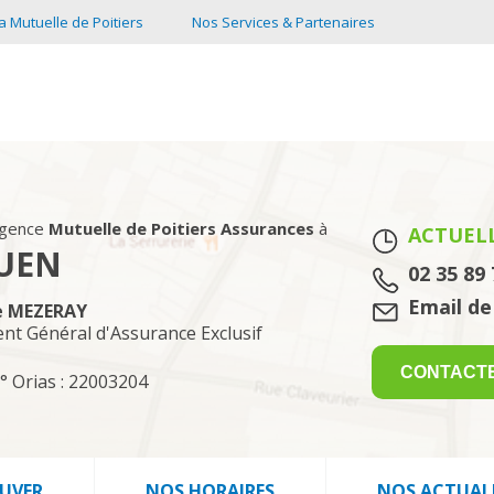
a Mutuelle de Poitiers
Nos Services & Partenaires
agence
Mutuelle de Poitiers Assurances
à
ACTUEL
UEN
Tél. :
02 35 89 
Email :
Email de
e MEZERAY
ent Général d'Assurance Exclusif
CONTACT
° Orias : 22003204
UVER
NOS HORAIRES
NOS ACTUAL