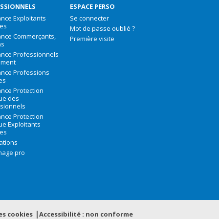
SSIONNELS
ESPACE PERSO
nce Exploitants
Se connecter
les
Mot de passe oublié ?
ance Commerçants,
Première visite
ns
nce Professionnels
iment
nce Professions
les
nce Protection
que des
sionnels
nce Protection
que Exploitants
les
ations
nage pro
es
cookies
Accessibilité : non conforme