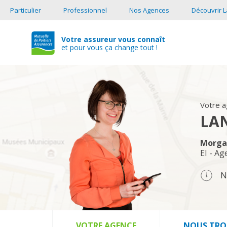
Particulier
Professionnel
Nos Agences
Découvrir L
Votre assureur vous connaît
et pour vous ça change tout !
Votre 
LA
Morga
EI - Ag
N
VOTRE AGENCE
NOUS TRO