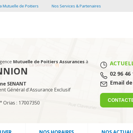
a Mutuelle de Poitiers
Nos Services & Partenaires
agence
Mutuelle de Poitiers Assurances
à
ACTUEL
NNION
Tél. :
02 96 46 
Email :
Email de
ne SENANT
ent Général d'Assurance Exclusif
CONTACT
° Orias : 17007350
UVER
NOS HORAIRES
NOS ACTUAL