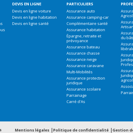
DEVIS EN LIGNE
PARTICULIERS
PROFE
Devis en ligne voiture
Assurance auto
Assura
Agrico
Devis en ligne habitation
Assurance camping-car
Assur
ns
Devis en ligne santé
Complémentaire santé
Artisa
ous
Assurance habitation
Assura
Épargne, retraite et
du bât
prévoyance
Assura
Assurance bateau
libéra
Assurance chasse
Assura
Assurance neige
Juridi
Profes
Assurance caravane
Assura
Multi-Mobilités
Juridi
Assurance protection
agrico
juridique
Associ
Assurance scolaire
Parrai
Parrainage
Carré d'As
s
Mentions légales
Politique de confidentialité
Gestion d